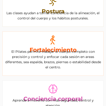
Postura
Las clases ayudan a tomar conciencia de la alineación, el
control del cuerpo y los hábitos posturales.
Fortalecimiento
El Pilates permite trabajar el cuerpo completo con
precisión y control y enfocar cada sesión en areas
diferentes, sea espalda, brazos, piernas o estabilidad desde
el centro.
Conciencia corporal
Aprende a moverte con más seguridad, control y
atención.