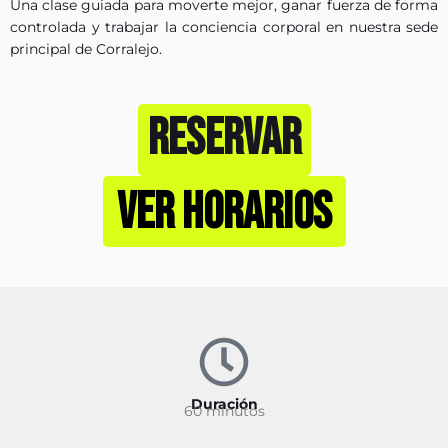
Una clase guiada para moverte mejor, ganar fuerza de forma
controlada y trabajar la conciencia corporal en nuestra sede
principal de Corralejo.
RESERVAR
VER HORARIOS
Duración
60 minutos