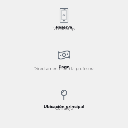
Reserva
WhatsApp
Pago
Directamente con la profesora
Ubicación principal
Corralejo