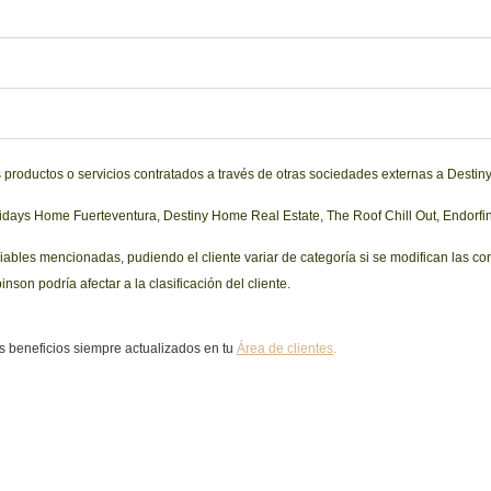
s productos o servicios contratados a través de otras sociedades externas a Destin
idays Home Fuerteventura, Destiny Home Real Estate, The Roof Chill Out, Endorf
riables mencionadas, pudiendo el cliente variar de categoría si se modifican las c
nson podría afectar a la clasificación del cliente.
s beneficios siempre actualizados en tu
Área de clientes
.