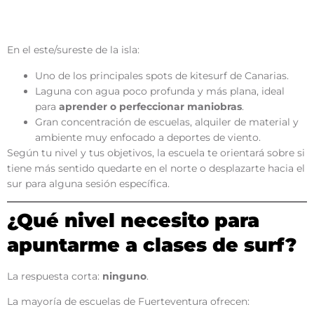
Sotavento (Costa Calma y sur de
Fuerteventura)
En el este/sureste de la isla:
Uno de los principales spots de kitesurf de Canarias.
Laguna con agua poco profunda y más plana, ideal
para
aprender o perfeccionar maniobras
.
Gran concentración de escuelas, alquiler de material y
ambiente muy enfocado a deportes de viento.
Según tu nivel y tus objetivos, la escuela te orientará sobre si
tiene más sentido quedarte en el norte o desplazarte hacia el
sur para alguna sesión específica.
¿Qué nivel necesito para
apuntarme a clases de surf?
La respuesta corta:
ninguno
.
La mayoría de escuelas de Fuerteventura ofrecen: