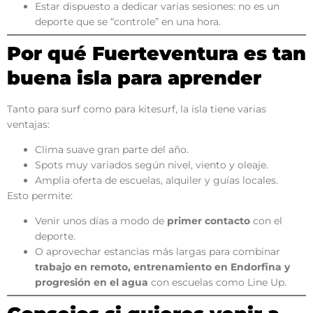
Estar dispuesto a dedicar varias sesiones: no es un
deporte que se “controle” en una hora.
Por qué Fuerteventura es tan
buena isla para aprender
Tanto para surf como para kitesurf, la isla tiene varias
ventajas:
Clima suave gran parte del año.
Spots muy variados según nivel, viento y oleaje.
Amplia oferta de escuelas, alquiler y guías locales.
Esto permite:
Venir unos días a modo de
primer contacto
con el
deporte.
O aprovechar estancias más largas para combinar
trabajo en remoto, entrenamiento en Endorfina y
progresión en el agua
con escuelas como Line Up.