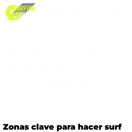
¿Dónde hacer surf
en Fuerteventura
con clases y
alquiler de tabla?
Qué nivel
necesitas para
empezar surf o
kitesurf
Zonas clave para hacer surf