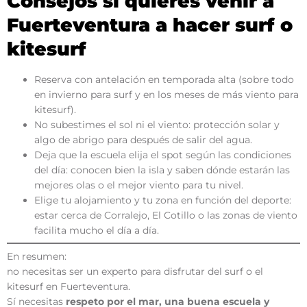
Consejos si quieres venir a
Fuerteventura a hacer surf o
kitesurf
Reserva con antelación en temporada alta (sobre todo
en invierno para surf y en los meses de más viento para
kitesurf).
No subestimes el sol ni el viento: protección solar y
algo de abrigo para después de salir del agua.
Deja que la escuela elija el spot según las condiciones
del día: conocen bien la isla y saben dónde estarán las
mejores olas o el mejor viento para tu nivel.
Elige tu alojamiento y tu zona en función del deporte:
estar cerca de Corralejo, El Cotillo o las zonas de viento
facilita mucho el día a día.
En resumen:
no necesitas ser un experto para disfrutar del surf o el
kitesurf en Fuerteventura.
Sí necesitas
respeto por el mar, una buena escuela y